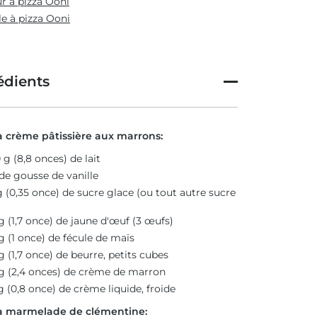
r à pizza Ooni
le à pizza Ooni
édients
a crème pâtissière aux marrons:
 g (8,8 onces) de lait
 de gousse de vanille
g (0,35 once) de sucre glace (ou tout autre sucre
g (1,7 once) de jaune d'œuf (3 œufs)
g (1 once) de fécule de maïs
g (1,7 once) de beurre, petits cubes
g (2,4 onces) de crème de marron
g (0,8 once) de crème liquide, froide
a marmelade de clémentine: