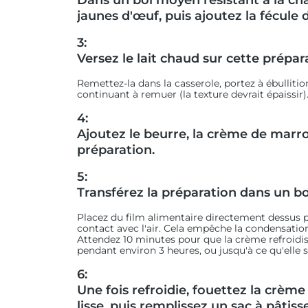
Dans un bol moyen résistant à la chal
jaunes d'œuf, puis ajoutez la fécule 
3:
Versez le lait chaud sur cette prépar
Remettez-la dans la casserole, portez à ébulliti
continuant à remuer (la texture devrait épaissir)
4:
Ajoutez le beurre, la crème de marron
préparation.
5:
Transférez la préparation dans un bol
Placez du film alimentaire directement dessus 
contact avec l'air. Cela empêche la condensation 
Attendez 10 minutes pour que la crème refroidis
pendant environ 3 heures, ou jusqu'à ce qu'elle so
6:
Une fois refroidie, fouettez la crème
lisse, puis remplissez un sac à pâtiss