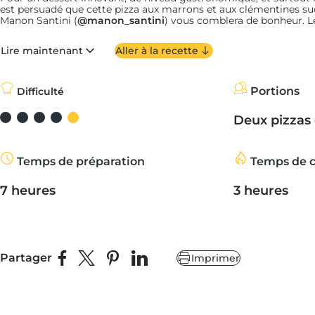
est persuadé que cette pizza aux marrons et aux clémentines suc
Manon Santini (
@manon_santini
) vous comblera de bonheur.
L
idéale pour réaliser une crème épaisse et onctueuse. Vous l’étale
croustillante accompagnée d’un savoureux praliné aux amandes
Lire maintenant
Aller à la recette
C’est promis : cette pizza dessert promet d’être inoubliable pour
ses clémentines juteuses et sucrées, ses amandes croustillante
glacé.
Portions
Difficulté
Deux pizzas 
Temps de préparation
Temps de c
7 heures
3 heures
Partager
Imprimer
Partager sur Facebook
Partager sur X
Épingler sur Pinterest
Partager sur LinkedIn