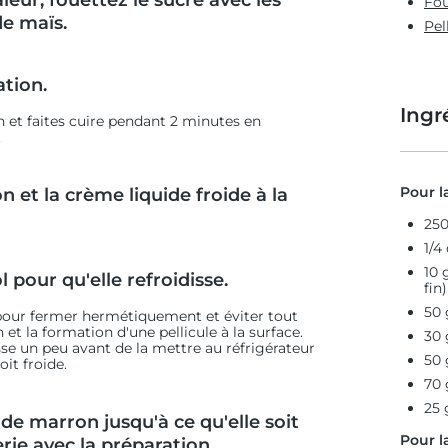
eur, fouettez le sucre avec les
Fou
de maïs.
Pel
ation.
Ingr
on et faites cuire pendant 2 minutes en
.
Pour l
 et la crème liquide froide à la
250
1/4
10 
 pour qu'elle refroidisse.
fin)
50 
pour fermer hermétiquement et éviter tout
et la formation d'une pellicule à la surface.
30 
se un peu avant de la mettre au réfrigérateur
50 
it froide.
70 
25 
 de marron jusqu'à ce qu'elle soit
Pour l
erie avec la préparation.