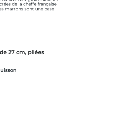
rées de la cheffe française
es marrons sont une base
rez sur une pâte fine et
.
 vous et vos invités, grâce à
s et ses morceaux de marron
de 27 cm, pliées
uisson