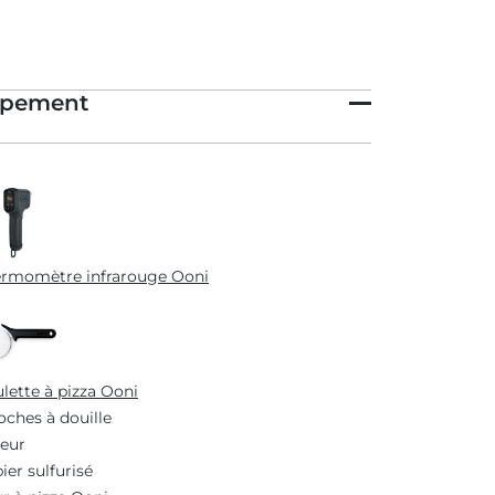
ipement
rmomètre infrarouge Ooni
lette à pizza Ooni
oches à douille
eur
ier sulfurisé