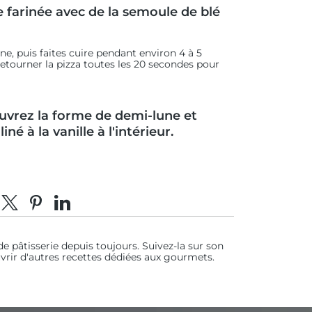
e farinée avec de la semoule de blé
e, puis faites cuire pendant environ 4 à 5
etourner la pizza toutes les 20 secondes pour
 ouvrez la forme de demi-lune et
é à la vanille à l'intérieur.
tager sur Facebook
Partager sur X
Épingler sur Pinterest
Partager sur LinkedIn
de pâtisserie depuis toujours. Suivez-la sur son
rir d'autres recettes dédiées aux gourmets.