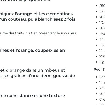
250
1/2
iquez l'orange et les clémentines
70 
'un couteau, puis blanchissez 3 fois
1/2
50 
ume des fruits, tout en préservant leur couleur
Pou
44 
115
tines et l'orange, coupez-les en
1/4
250
2 g
Pour l
et d'orange dans un mixeur et
e, les graines d’une demi-gousse de
Sem
1 m
2 x
70 
 une consistance et une texture
Crè