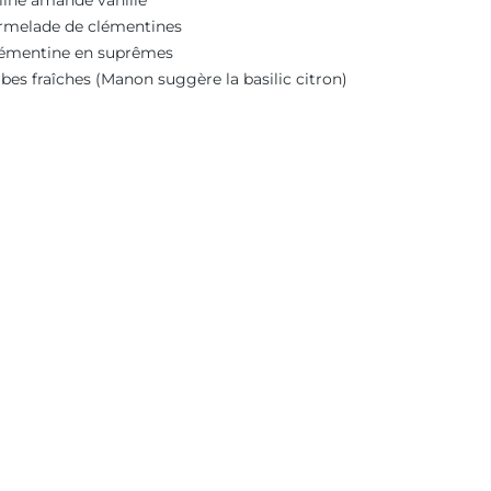
line amande vanille
melade de clémentines
lémentine en suprêmes
bes fraîches (Manon suggère la basilic citron)