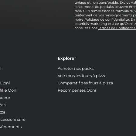
unique et non transférable. Exclut Hal
lancements de produits peuvent être
rabais. En remplissant ce formulaire,
traitement de vos renseignements pa
notre Politique de confidentialité. E
courriels marketing et à ce qu'Ooni t
consultez nos
Termes de Confidential
Explorer
ni
Acheter nos packs
Voir tous les fours à pizza
z Ooni
Comparatif des fours à pizza
ilié Ooni
Récompenses Ooni
ndeur
ées
zza
ncessionnaire
événements