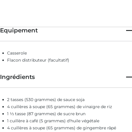
donc avec modération)!
Cette recette figure dans l’article suivant: Pizza spéciale Nouvel
An chinois aux choux de Bruxelles et saucisse fumée, par
Derrick Tung
Equipement
Casserole
Flacon distributeur (facultatif)
Ingrédients
2 tasses (530 grammes) de sauce soja
4 cuillères à soupe (65 grammes) de vinaigre de riz
1 ⅓ tasse (87 grammes) de sucre brun
1 cuillère à café (5 grammes) d'huile végétale
4 cuillères à soupe (65 grammes) de gingembre râpé