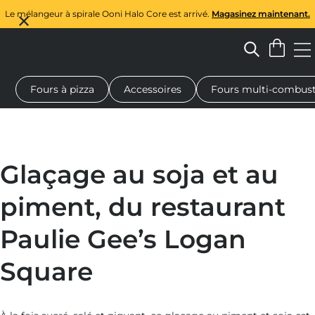
Le mélangeur à spirale Ooni Halo Core est arrivé.
Magasinez maintenant.
Fours à pizza
Accessoires
Fours multi-combust
à pizza au feu de bois
Malaxeur à pâte
Cadeaux
Planches de 
Glaçage au soja et au
piment, du restaurant
Paulie Gee’s Logan
Square