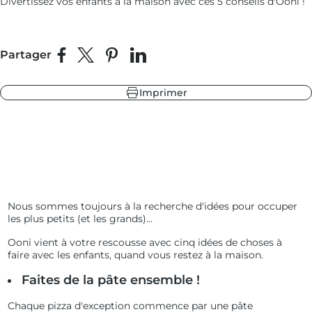
Divertissez vos enfants à la maison avec ces 5 conseils d'Ooni !
Partager
Partager sur Facebook
Partager sur X
Épingler sur Pinterest
Partager sur LinkedIn
leur
ndry Black
 sapin
Imprimer
Nous sommes toujours à la recherche d'idées pour occuper
les plus petits (et les grands)...
Ooni vient à votre rescousse avec cinq idées de choses à
faire avec les enfants, quand vous restez à la maison.
Faites de la pâte ensemble !
Chaque pizza d'exception commence par une pâte