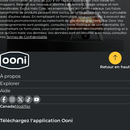
toute commande de plus de 200 $ sur https://ca.ooni.com/ (non valide en
magasin). Réservé aux nouveaux abonnés seulement. Usage unique et non
transférable. Exclut Halo Core, les ensembles et les cartes-cadeaux. Les futurs
lancements de produits peuvent être exclus de cette promotion. Non cumulable
avec d’autres rabais. En remplissant ce formulaire, vous consentez à recevoir des
courriels promotionnels et au traitement de vos renseignements par Ooni. Vos
renseignements sont protégés ; consultez notre Politique de confidentialité. En
soumettant ce formulaire, vous consentez à recevoir des courriels marketing et à
ce qu'Ooni traite vos données. Vos données sont en sécurité avec nous, consultez
nos
Termes de Confidentialité
.
Retour en haut
À propos
Explorer
Aide
Canada
Modifier
Téléchargez l'application Ooni