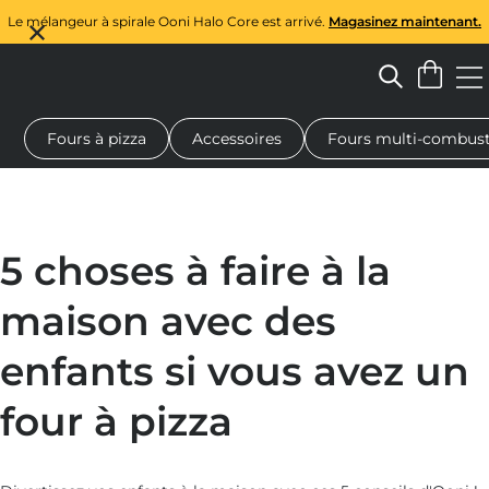
Le mélangeur à spirale Ooni Halo Core est arrivé.
Magasinez maintenant.
Fours à pizza
Accessoires
Fours multi-combust
à pizza au feu de bois
Malaxeur à pâte
Cadeaux
Planches de 
5 choses à faire à la
maison avec des
enfants si vous avez un
four à pizza