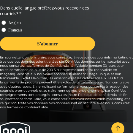
En soumettant ce formulaire, vous consentez à recevoir des courriels marketing et
à ce que vos données soient traitées par Ooni. Vos données sont en sécurité avec
nous, consultez nos Termes de Confidentialité. *Valable pendant 30 jours pour
toute commande de plus de 200 $ sur https://ca.ooni.com/ (non valide en
magasin). Réservé aux nouveaux abonnés seulement. Usage unique et non
transférable. Exclut Halo Core, les ensembles et les cartes-cadeaux. Les futurs
lancements de produits peuvent être exclus de cette promotion. Non cumulable
avec d’autres rabais. En remplissant ce formulaire, vous consentez à recevoir des
courriels promotionnels et au traitement de vos renseignements par Ooni. Vos
renseignements sont protégés ; consultez notre Politique de confidentialité. En
soumettant ce formulaire, vous consentez à recevoir des courriels marketing et à
ce qu'Ooni traite vos données. Vos données sont en sécurité avec nous, consultez
nos
Termes de Confidentialité
.