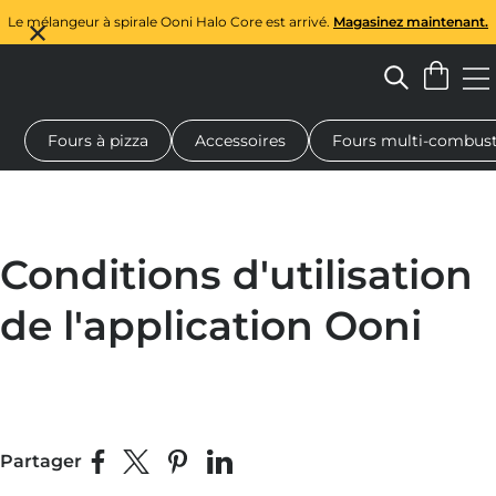
Le mélangeur à spirale Ooni Halo Core est arrivé.
Magasinez maintenant.
Fours à pizza
Accessoires
Fours multi-combust
Cadeaux
Planches de service
Vêtements de protection
Conditions d'utilisation
de l'application Ooni
Partager
Partager sur Facebook
Partager sur X
Épingler sur Pinterest
Partager sur LinkedIn