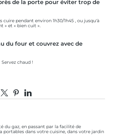
près de la porte pour éviter trop de
es cuire pendant environ 1h30/1h45 , ou jusqu'à
 » et « bien cuit ».
eau du four et couvrez avec de
. Servez chaud !
tager sur Facebook
Partager sur X
Épingler sur Pinterest
Partager sur LinkedIn
té du gaz, en passant par la facilité de
za portables dans votre cuisine, dans votre jardin