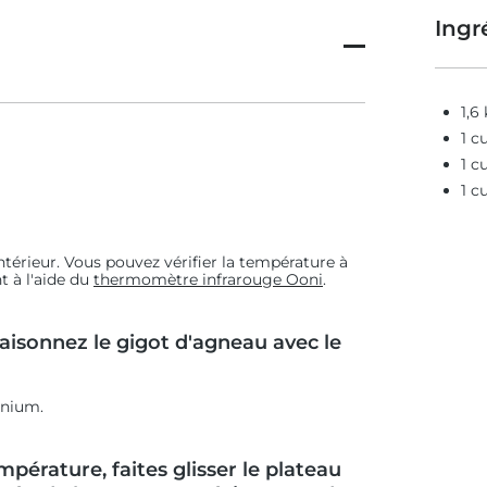
Ingr
1,6
1 c
1 c
1 c
'intérieur. Vous pouvez vérifier la température à
t à l'aide du
thermomètre infrarouge Ooni
.
aisonnez le gigot d'agneau avec le
inium.
mpérature, faites glisser le plateau