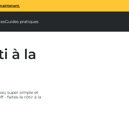
maintenant.
Le mélangeur à spirale Ooni Halo
tes
Guides pratiques
rale submenu
cessoires submenu
i à la
eau super simple et
- faites-le rôtir à la