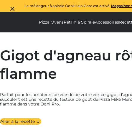
Le mélangeur à spirale Ooni Halo Core est arrivé.
Magasinez 
Pizza Ovens
Pétrin à Spirale
Accessoires
Recet
Pizza Ovens submenu
Pétrin à Spi
Ac
Gigot d'agneau rôt
flamme
Parfait pour les amateurs de viande de votre vie, ce gigot d'agn
succulent est une recette du testeur de goût de Pizza Mike Meroff 
flamme dans votre Ooni Pro.
Aller à la recette