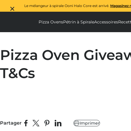
Le mélangeur à spirale Ooni Halo Core est arrivé.
Magasinez 
Pizza Ovens
Pétrin à Spirale
Accessoires
Recet
Pizza Ovens submenu
Pétrin à Spi
Ac
Pizza Oven Givea
T&Cs
Partager
Imprimer
Partager sur Facebook
Partager sur X
Épingler sur Pinterest
Partager sur LinkedIn