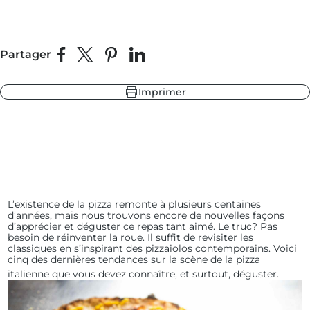
Partager
Partager sur Facebook
Partager sur X
Épingler sur Pinterest
Partager sur LinkedIn
leur
ndry Black
 sapin
Imprimer
L’existence de la pizza remonte à plusieurs centaines
d’années, mais nous trouvons encore de nouvelles façons
d’apprécier et déguster ce repas tant aimé. Le truc? Pas
besoin de réinventer la roue. Il suffit de revisiter les
classiques en s’inspirant des pizzaiolos contemporains. Voici
cinq des dernières tendances sur la scène de la pizza
italienne que vous devez connaître, et surtout, déguster.