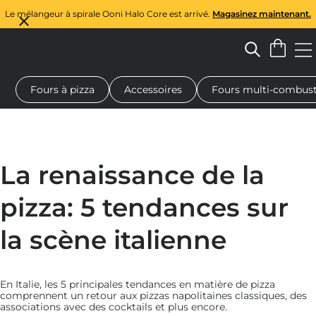
Le mélangeur à spirale Ooni Halo Core est arrivé.
Magasinez maintenant.
Fours à pizza
Accessoires
Fours multi-combust
à pizza au feu de bois
Malaxeur à pâte
Cadeaux
Planches de 
La renaissance de la
pizza: 5 tendances sur
la scène italienne
En Italie, les 5 principales tendances en matière de pizza
comprennent un retour aux pizzas napolitaines classiques, des
associations avec des cocktails et plus encore.