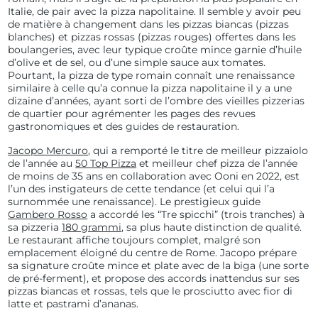
Italie, de pair avec la pizza
napolitaine
. Il semble y avoir peu
de matière à changement dans les pizzas biancas (pizzas
blanches) et pizzas rossas (pizzas rouges) offertes dans les
boulangeries, avec leur typique croûte mince garnie d’huile
d’olive et de sel, ou d’une simple sauce aux tomates.
Pourtant, la pizza de type romain connaît une renaissance
similaire à celle qu’a connue la pizza napolitaine il y a une
dizaine d’années, ayant sorti de l’ombre des vieilles pizzerias
de quartier pour agrémenter les pages des revues
gastronomiques et des guides de restauration.
Jacopo Mercuro
, qui a remporté le titre de meilleur pizzaiolo
de l’année au
50 Top Pizza
et
meilleur chef pizza de l’année
de moins de 35 ans en collaboration avec Ooni
en 2022, est
l’un des instigateurs de cette tendance (et celui qui l’a
surnommée une renaissance). Le prestigieux guide
Gambero Rosso
a accordé les “Tre spicchi” (trois tranches) à
sa pizzeria
180 grammi
, sa plus haute distinction de qualité.
Le restaurant affiche toujours complet, malgré son
emplacement éloigné du centre de Rome.
Jacopo prépare
sa signature croûte mince et plate avec de la biga (une sorte
de pré-ferment), et propose des accords inattendus sur ses
pizzas biancas et rossas, tels que le prosciutto avec fior di
latte et pastrami d’ananas.