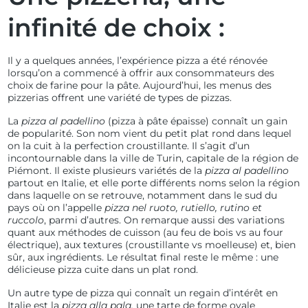
infinité de choix :
Il y a quelques années, l’expérience pizza a été rénovée
lorsqu’on a commencé à offrir aux consommateurs des
choix de farine pour la pâte. Aujourd’hui, les menus des
pizzerias offrent une variété de types de pizzas.
La
pizza al padellino
(pizza à pâte épaisse) connaît un gain
de popularité. Son nom vient du petit plat rond dans lequel
on la cuit à la perfection croustillante. Il s’agit d’un
incontournable dans la ville de Turin, capitale de la région de
Piémont. Il existe plusieurs variétés de la
pizza al padellino
partout en Italie, et elle porte différents noms selon la région
dans laquelle on se retrouve, notamment dans le sud du
pays où on l’appelle
pizza nel ruoto, rutiello, rutino et
ruccolo
, parmi d’autres. On remarque aussi des variations
quant aux méthodes de cuisson (au feu de bois vs au four
électrique), aux textures (croustillante vs moelleuse) et, bien
sûr, aux ingrédients. Le résultat final reste le même : une
délicieuse pizza cuite dans un plat rond.
Un autre type de pizza qui connaît un regain d’intérêt en
Italie est la
pizza alla pala
,
une tarte de forme ovale