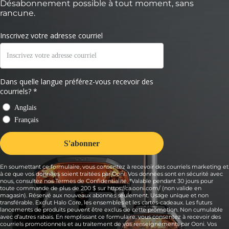
Désabonnement possible à tout moment, sans
rancune.
En soumettant ce formulaire, vous consentez à recevoir des courriels marketing et
à ce que vos données soient traitées par Ooni. Vos données sont en sécurité avec
nous, consultez nos Termes de Confidentialité. *Valable pendant 30 jours pour
toute commande de plus de 200 $ sur https://ca.ooni.com/ (non valide en
magasin). Réservé aux nouveaux abonnés seulement. Usage unique et non
transférable. Exclut Halo Core, les ensembles et les cartes-cadeaux. Les futurs
lancements de produits peuvent être exclus de cette promotion. Non cumulable
avec d’autres rabais. En remplissant ce formulaire, vous consentez à recevoir des
courriels promotionnels et au traitement de vos renseignements par Ooni. Vos