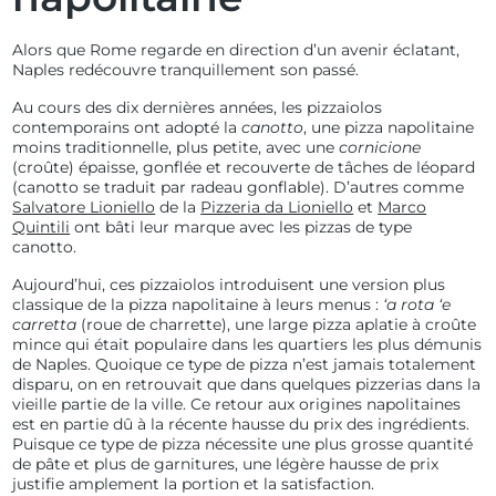
Alors que Rome regarde en direction d’un avenir éclatant,
Naples redécouvre tranquillement son passé.
Au cours des dix dernières années, les pizzaiolos
contemporains ont adopté la
canotto
, une pizza napolitaine
moins traditionnelle, plus petite, avec une
cornicione
(croûte) épaisse, gonflée et recouverte de tâches de léopard
(canotto se traduit par radeau gonflable). D’autres comme
Salvatore Lioniello
de la
Pizzeria da Lioniello
et
Marco
Quintili
ont bâti leur marque avec les pizzas de type
canotto.
Aujourd’hui, ces pizzaiolos introduisent une version plus
classique de la pizza napolitaine à leurs menus :
‘a rota ‘e
carretta
(roue de charrette), une large pizza aplatie à croûte
mince qui était populaire dans les quartiers les plus démunis
de Naples. Quoique ce type de pizza n’est jamais totalement
disparu, on en retrouvait que dans quelques pizzerias dans la
vieille partie de la ville. Ce retour aux origines napolitaines
est en partie dû à la récente hausse du prix des ingrédients.
Puisque ce type de pizza nécessite une plus grosse quantité
de pâte et plus de garnitures, une légère hausse de prix
justifie amplement la portion et la satisfaction.