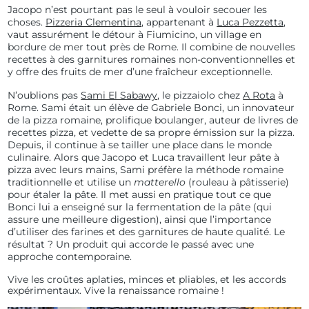
Jacopo n’est pourtant pas le seul à vouloir secouer les
choses.
Pizzeria Clementina
, appartenant à
Luca Pezzetta
,
vaut assurément le détour à Fiumicino, un village en
bordure de mer tout près de Rome. Il combine de nouvelles
recettes à des garnitures romaines non-conventionnelles et
y offre des fruits de mer d’une fraîcheur exceptionnelle.
N’oublions pas
Sami El Sabawy
, le pizzaiolo chez
A Rota
à
Rome. Sami était un élève de Gabriele Bonci, un innovateur
de la pizza romaine, prolifique boulanger, auteur de livres de
recettes pizza, et vedette de sa propre émission sur la pizza.
Depuis, il continue à se tailler une place dans le monde
culinaire. Alors que Jacopo et Luca travaillent leur pâte à
pizza avec leurs mains, Sami préfère la méthode romaine
traditionnelle et utilise un
matterello
(rouleau à pâtisserie)
pour étaler la pâte. Il met aussi en pratique tout ce que
Bonci lui a enseigné sur la fermentation de la pâte (qui
assure une meilleure digestion), ainsi que l’importance
d’utiliser des farines et des garnitures de haute qualité. Le
résultat ? Un produit qui accorde le passé avec une
approche contemporaine.
Vive les croûtes aplaties, minces et pliables, et les accords
expérimentaux. Vive la renaissance romaine !