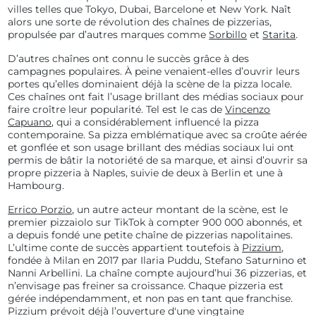
villes telles que Tokyo, Dubai, Barcelone et New York. Naît
alors une sorte de révolution des chaînes de pizzerias,
propulsée par d’autres marques comme
Sorbillo
et
Starita
.
D’autres chaînes ont connu le succès grâce à des
campagnes populaires. À peine venaient-elles d’ouvrir leurs
portes qu’elles dominaient déjà la scène de la pizza locale.
Ces chaînes ont fait l’usage brillant des médias sociaux pour
faire croître leur popularité. Tel est le cas de
Vincenzo
Capuano
, qui a considérablement influencé la pizza
contemporaine. Sa pizza emblématique avec sa croûte aérée
et gonflée et son usage brillant des médias sociaux lui ont
permis de bâtir la notoriété de sa marque, et ainsi d’ouvrir sa
propre pizzeria à Naples, suivie de deux à Berlin et une à
Hambourg.
Errico Porzio
, un autre acteur montant de la scène, est le
premier pizzaiolo sur TikTok à compter 900 000 abonnés, et
a depuis fondé une petite chaîne de
pizzerias napolitaines.
L’ultime conte de succès appartient toutefois à
Pizzium
,
fondée à Milan en 2017 par Ilaria Puddu, Stefano Saturnino et
Nanni Arbellini. La chaîne compte aujourd’hui 36 pizzerias, et
n’envisage pas freiner sa croissance. Chaque pizzeria est
gérée indépendamment, et non pas en tant que franchise.
Pizzium prévoit déjà l’ouverture d'une vingtaine