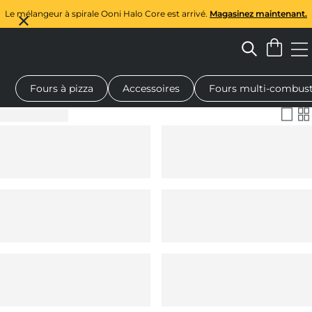
Le mélangeur à spirale Ooni Halo Core est arrivé.
Magasinez maintenant.
Fours à pizza
Accessoires
Fours multi-combust
à pizza au feu de bois
Malaxeur à pâte
Cadeaux
Planches de 
Filtrer et trier