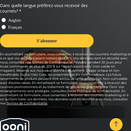
En soumettant ce formulaire, vous consentez à recevoir des courriels marketing et
à ce que vos données soient traitées par Ooni. Vos données sont en sécurité avec
nous, consultez nos Termes de Confidentialité. *Valable pendant 30 jours pour
toute commande de plus de 200 $ sur https://ca.ooni.com/ (non valide en
magasin). Réservé aux nouveaux abonnés seulement. Usage unique et non
transférable. Exclut Halo Core, les ensembles et les cartes-cadeaux. Les futurs
lancements de produits peuvent être exclus de cette promotion. Non cumulable
avec d’autres rabais. En remplissant ce formulaire, vous consentez à recevoir des
courriels promotionnels et au traitement de vos renseignements par Ooni. Vos
renseignements sont protégés ; consultez notre Politique de confidentialité. En
soumettant ce formulaire, vous consentez à recevoir des courriels marketing et à
ce qu'Ooni traite vos données. Vos données sont en sécurité avec nous, consultez
nos
Termes de Confidentialité
.