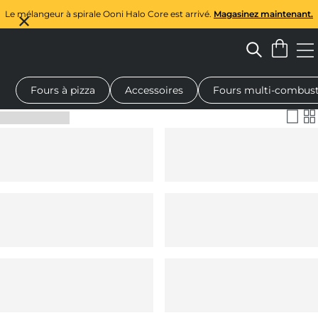
Le mélangeur à spirale Ooni Halo Core est arrivé.
Magasinez maintenant.
Fours à pizza
Accessoires
Fours multi-combust
à pizza au feu de bois
Malaxeur à pâte
Cadeaux
Planches de 
Filtrer et trier